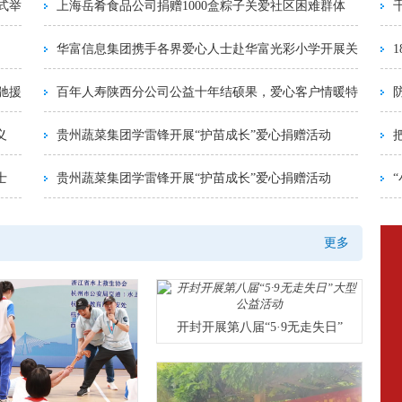
式举
上海岳肴食品公司捐赠1000盒粽子关爱社区困难群体
华富信息集团携手各界爱心人士赴华富光彩小学开展关
驰援
百年人寿陕西分公司公益十年结硕果，爱心客户情暖特
义
贵州蔬菜集团学雷锋开展“护苗成长”爱心捐赠活动
士
贵州蔬菜集团学雷锋开展“护苗成长”爱心捐赠活动
更多
开封开展第八届“5·9无走失日”