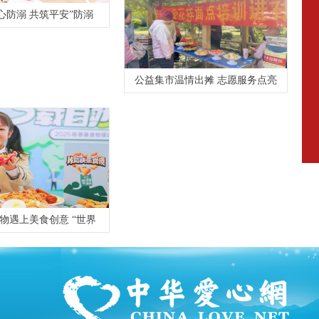
5同心防溺 共筑平安”防溺
公益集市温情出摊 志愿服务点亮
物遇上美食创意 “世界