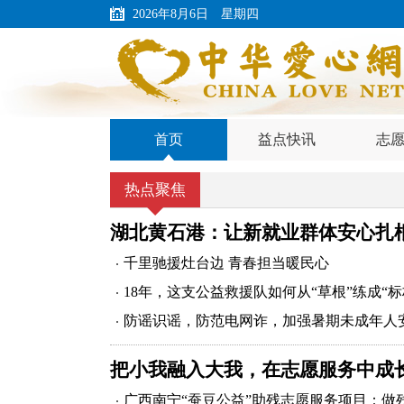
2026年8月6日 星期四
首页
益点快讯
志
热点聚焦
湖北黄石港：让新就业群体安心扎
千里驰援灶台边 青春担当暖民心
18年，这支公益救援队如何从“草根”练成“标
防谣识谣，防范电网诈，加强暑期未成年人
把小我融入大我，在志愿服务中成
广西南宁“蚕豆公益”助残志愿服务项目：做