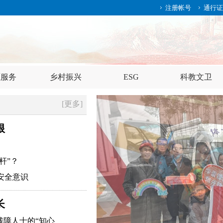
注册帐号
通行证
愿服务
乡村振兴
ESG
科教文卫
[更多]
根
杆”？
安全意识
长
残障人士的“知心