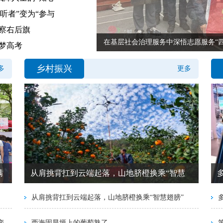
听者”变为“参与
察右后旗
在基层社会治理服务中深悟志愿服务“四
逐梦高考
乡村振兴
多
更多
满
从肩挑背扛到云端起落，山地脐橙换乘“智慧
从肩挑背扛到云端起落，山地脐橙换乘“智慧翅膀”
变
西海固旱塬上的葡萄熟了